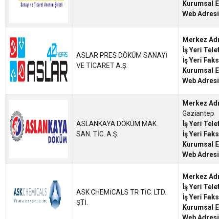
Kurumsal E
Web Adresi
Merkez Ad
İş Yeri Tel
ASLAR PRES DÖKÜM SANAYİ
İş Yeri Fak
VE TİCARET A.Ş.
Kurumsal E
Web Adresi
Merkez Ad
Gaziantep
ASLANKAYA DÖKÜM MAK.
İş Yeri Tel
SAN. TİC. A.Ş.
İş Yeri Fak
Kurumsal E
Web Adresi
Merkez Ad
İş Yeri Tel
ASK CHEMİCALS TR TİC. LTD.
İş Yeri Fak
ŞTİ.
Kurumsal E
Web Adresi