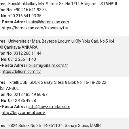
resi
: Küçükbakkalköy Mh. Serdar Sk. No:1/14 Ataşehir - İSTANBUL
efon No
: +90 216 541 93 34
s No
: +90 216 541 93 35
-Posta Adresi
:
satis@bomaksan.com
:
https://bomaksan.com/tr/anasayfa/
resi
: Üniversiteler Mah. Beytepe Lodumlu Köy Yolu Cad. No:5 K:4
800 Çankaya/ANKARA
efon No
: 0312 266 11 44
s No
: 0312 266 11 40
-Posta Adresi
:
bilisim@bilisim.com.tr
:
https://bilisim.com.tr/
resi
: İkitelli OSB İSDÖK Sanayi Sitesi 8.Blok No: 16-18-20-22
, İSTANBUL
efon No
: 0212 485 49 66-67
s No
: 0212 485 49 68
-Posta Adresi
:
info@beyzametal.com
:
http://beyzametal.com/
resi
: 2824 Sokak No:26 TR-35110 1. Sanayi Sitesi, İZMİR