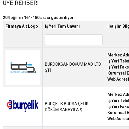
ÜYE REHBERI
204
öğenin
161-180 arası gösteriliyor.
Firmaya Ait Logo
İş Yeri Tam Unvanı
İletişim Bil
Merkez Ad
İş Yeri Tel
BURDÖKSAN DÖKÜM MAD. LTD
İş Yeri Fak
ŞTİ
Kurumsal E
Web Adresi
Merkez Ad
İş Yeri Tel
BURÇELİK BURSA ÇELİK
İş Yeri Fak
DÖKÜM SANAYİİ A.Ş.
Kurumsal E
Web Adresi