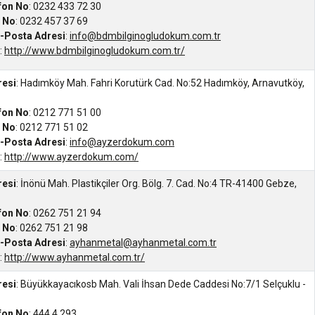
efon No
: 0232 433 72 30
s No
: 0232 457 37 69
-Posta Adresi
:
info@bdmbilginogludokum.com.tr
:
http://www.bdmbilginogludokum.com.tr/
resi
: Hadımköy Mah. Fahri Korutürk Cad. No:52 Hadımköy, Arnavutköy,
efon No
: 0212 771 51 00
s No
: 0212 771 51 02
-Posta Adresi
:
info@ayzerdokum.com
:
http://www.ayzerdokum.com/
resi
: İnönü Mah. Plastikçiler Org. Bölg. 7. Cad. No:4 TR-41400 Gebze,
efon No
: 0262 751 21 94
s No
: 0262 751 21 98
-Posta Adresi
:
ayhanmetal@ayhanmetal.com.tr
:
http://www.ayhanmetal.com.tr/
resi
: Büyükkayacıkosb Mah. Vali İhsan Dede Caddesi No:7/1 ​Selçuklu -
efon No
: 444 4 293