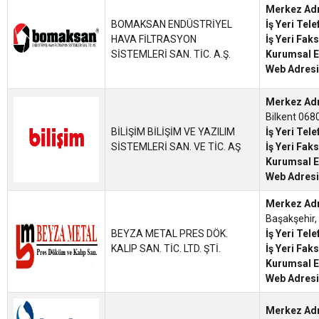
Merkez Ad
BOMAKSAN ENDÜSTRİYEL
İş Yeri Tel
HAVA FİLTRASYON
İş Yeri Fak
SİSTEMLERİ SAN. TİC. A.Ş.
Kurumsal E
Web Adresi
Merkez Ad
Bilkent 06
BİLİŞİM BİLİŞİM VE YAZILIM
İş Yeri Tel
SİSTEMLERİ SAN. VE TİC. AŞ
İş Yeri Fak
Kurumsal E
Web Adresi
Merkez Ad
Başakşehir
BEYZA METAL PRES DÖK.
İş Yeri Tel
KALIP SAN. TİC. LTD. ŞTİ.
İş Yeri Fak
Kurumsal E
Web Adresi
Merkez Ad