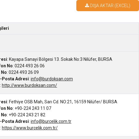
DIŞA AKTAR (EXCEL)
gileri
resi
: Kayapa Sanayi Bölgesi 13. Sokak No:3 Nilüfer, BURSA
efon No
: 0224 493 26 06
s No
: 0224 493 26 09
-Posta Adresi
:
info@burdoksan.com
:
http://www.burdoksan.com/
resi
: Fethiye OSB Mah, Sarı Cd. NO:21, 16159 Nilüfer/ BURSA
efon No
: +90-224 243 11 07
s No
: +90-224 243 21 82
-Posta Adresi
:
info@burcelik.com.tr
:
https://www.burcelik.com.tr/