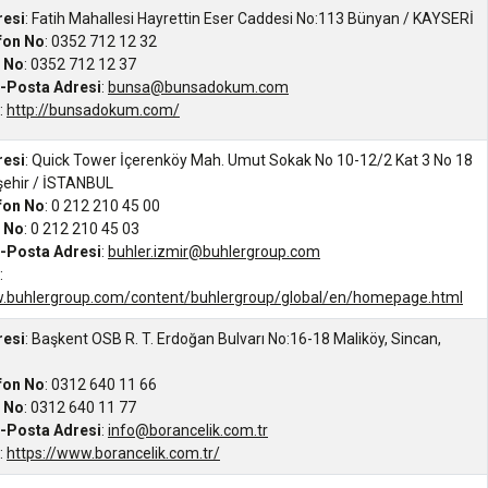
resi
: Fatih Mahallesi Hayrettin Eser Caddesi No:113 Bünyan / KAYSERİ
efon No
: 0352 712 12 32
s No
: 0352 712 12 37
-Posta Adresi
:
bunsa@bunsadokum.com
:
http://bunsadokum.com/
resi
: Quick Tower İçerenköy Mah. Umut Sokak No 10-12/2 Kat 3 No 18
şehir / İSTANBUL
efon No
: 0 212 210 45 00
s No
: 0 212 210 45 03
-Posta Adresi
:
buhler.izmir@buhlergroup.com
:
w.buhlergroup.com/content/buhlergroup/global/en/homepage.html
resi
: Başkent OSB R. T. Erdoğan Bulvarı No:16-18 Maliköy, Sincan,
efon No
: 0312 640 11 66
s No
: 0312 640 11 77
-Posta Adresi
:
info@borancelik.com.tr
:
https://www.borancelik.com.tr/