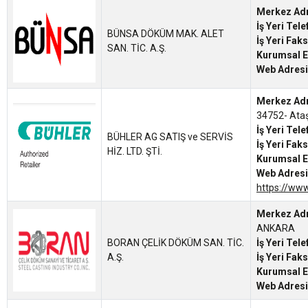
Merkez Ad
İş Yeri Tel
BÜNSA DÖKÜM MAK. ALET
İş Yeri Fak
SAN. TİC. A.Ş.
Kurumsal E
Web Adresi
Merkez Ad
34752- Ata
İş Yeri Tel
BÜHLER AG SATIŞ ve SERVİS
İş Yeri Fak
HİZ. LTD. ŞTİ.
Kurumsal E
Web Adresi
https://ww
Merkez Ad
ANKARA
BORAN ÇELİK DÖKÜM SAN. TİC.
İş Yeri Tel
A.Ş.
İş Yeri Fak
Kurumsal E
Web Adresi