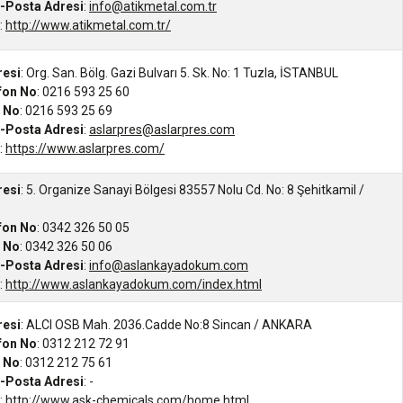
-Posta Adresi
:
info@atikmetal.com.tr
:
http://www.atikmetal.com.tr/
resi
: Org. San. Bölg. Gazi Bulvarı 5. Sk. No: 1 Tuzla, İSTANBUL
efon No
: 0216 593 25 60
s No
: 0216 593 25 69
-Posta Adresi
:
aslarpres@aslarpres.com
:
https://www.aslarpres.com/
resi
: 5. Organize Sanayi Bölgesi 83557 Nolu Cd. No: 8 Şehitkamil /
efon No
: 0342 326 50 05
s No
: 0342 326 50 06
-Posta Adresi
:
info@aslankayadokum.com
:
http://www.aslankayadokum.com/index.html
resi
: ALCI OSB Mah. 2036.Cadde No:8 Sincan / ANKARA
efon No
: 0312 212 72 91
s No
: 0312 212 75 61
-Posta Adresi
: -
:
http://www.ask-chemicals.com/home.html