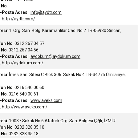
s No
: -
-Posta Adresi
:
info@aydtr.com
:
http://aydtr.com/
resi
: 1. Org. San. Bölg. Karamanlılar Cad. No:2 TR-06930 Sincan,
efon No
: 0312 267 04 57
s No
: 0312 267 04 56
-Posta Adresi
:
aydokum@aydokum.com
:
http://aydokum.com/
resi
: İmes San. Sitesi C Blok 306. Sokak No:4 TR-34775 Ümraniye,
efon No
: 0216 540 00 60
s No
: 0216 540 00 61
-Posta Adresi
:
www.aveks.com
:
http://www.aveks.com/
resi
: 10037 Sokak No:6 Atatürk Org. San. Bölgesi Çiğli, İZMİR
efon No
: 0232 328 35 10
s No
: 0232 328 35 18