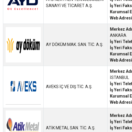
SANAYİ VE TİCARET A.Ş.
İş Yeri Fak
Kurumsal E
Web Adresi
Merkez Ad
ANKARA
İş Yeri Tel
AY DÖKÜM MAK. SAN. TİC. A.Ş.
İş Yeri Fak
Kurumsal E
Web Adresi
Merkez Ad
İSTANBUL
İş Yeri Tel
AVEKS İÇ VE DIŞ TİC. A.Ş.
İş Yeri Fak
Kurumsal E
Web Adresi
Merkez Ad
İş Yeri Tel
ATİK METAL SAN. TİC. A.Ş.
İş Yeri Fak