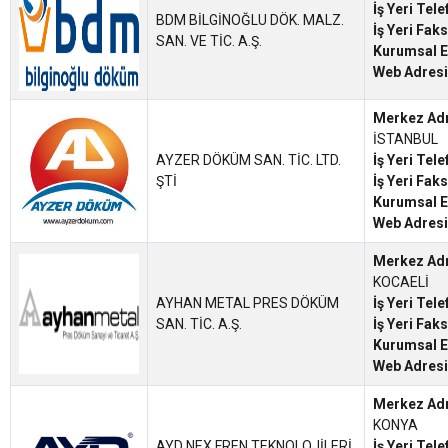
İş Yeri Tel
BDM BİLGİNOĞLU DÖK. MALZ.
İş Yeri Fak
SAN. VE TİC. A.Ş.
Kurumsal E
Web Adresi
Merkez Ad
İSTANBUL
AYZER DÖKÜM SAN. TİC. LTD.
İş Yeri Tel
ŞTİ
İş Yeri Fak
Kurumsal E
Web Adresi
Merkez Ad
KOCAELİ
AYHAN METAL PRES DÖKÜM
İş Yeri Tel
SAN. TİC. A.Ş.
İş Yeri Fak
Kurumsal E
Web Adresi
Merkez Ad
KONYA
AYD NEX FREN TEKNOLOJİLERİ
İş Yeri Tel