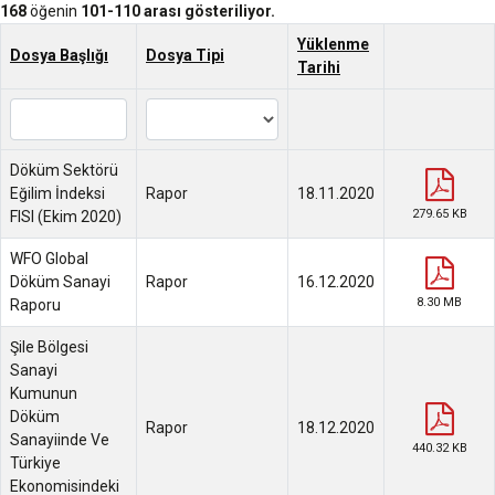
168
öğenin
101-110 arası gösteriliyor.
Yüklenme
Dosya Başlığı
Dosya Tipi
Tarihi
Döküm Sektörü
Eğilim İndeksi
Rapor
18.11.2020
279.65 KB
FISI (Ekim 2020)
WFO Global
Döküm Sanayi
Rapor
16.12.2020
8.30 MB
Raporu
Şile Bölgesi
Sanayi
Kumunun
Döküm
Rapor
18.12.2020
Sanayiinde Ve
440.32 KB
Türkiye
Ekonomisindeki