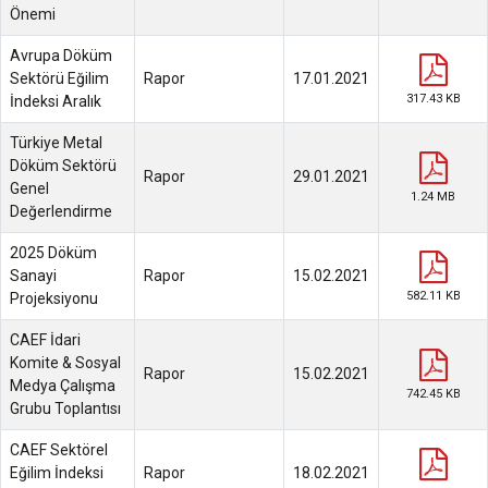
Önemi
Avrupa Döküm
Sektörü Eğilim
Rapor
17.01.2021
317.43 KB
İndeksi Aralık
Türkiye Metal
Döküm Sektörü
Rapor
29.01.2021
Genel
1.24 MB
Değerlendirme
2025 Döküm
Sanayi
Rapor
15.02.2021
582.11 KB
Projeksiyonu
CAEF İdari
Komite & Sosyal
Rapor
15.02.2021
Medya Çalışma
742.45 KB
Grubu Toplantısı
CAEF Sektörel
Eğilim İndeksi
Rapor
18.02.2021