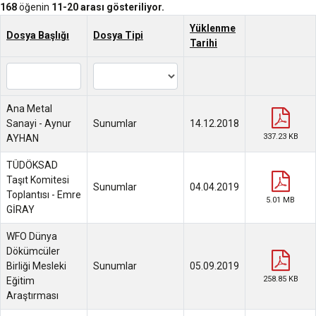
168
öğenin
11-20 arası gösteriliyor.
Yüklenme
Dosya Başlığı
Dosya Tipi
Tarihi
Ana Metal
Sanayi - Aynur
Sunumlar
14.12.2018
337.23 KB
AYHAN
TÜDÖKSAD
Taşıt Komitesi
Sunumlar
04.04.2019
Toplantısı - Emre
5.01 MB
GİRAY
WFO Dünya
Dökümcüler
Birliği Mesleki
Sunumlar
05.09.2019
258.85 KB
Eğitim
Araştırması