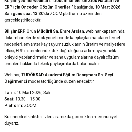
Bu yılın
yedinci webinarı
;
“Dökümhanelerde Stok Hataları ve
ERP İçin Önceden Çözüm Önerileri”
başlığında,
10 Mart 2026
Salı günü saat 13.30’da
ZOOM platformu üzerinden
gerçekleştirilecektir.
BilişimERP Ürün Müdürü Sn. Emre Arslan
, webinar kapsamında
dökümhanelerde stok yönetiminde karşılaşılan hataların temel
nedenleri, envanter kayıt uyumsuzluklarının üretim ve maliyetlere
etkisi, ERP sistemlerinde stok doğruluğunu artırmaya yönelik
önleyici yapılandırmalar ve saha uygulamalarına dayalı çözüm
önerileri hakkında teknik paylaşımlarda bulunacaktır.
Webinar,
TÜDÖKSAD Akademi Eğitim Danışmanı Sn. Seyfi
Değirmenci
moderatörlüğünde düzenlenecektir.
Tarih:
10 Mart 2026, Salı
Saat:
13.30 – 15.00
Platform:
ZOOM
Bu önemli etkinlikte sizleri aramızda görmekten memnuniyet
duyarız.