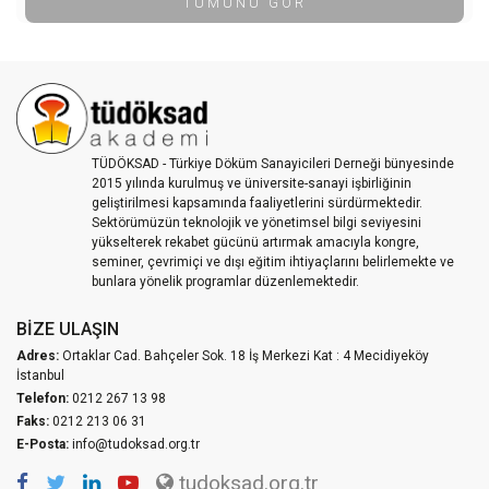
TÜMÜNÜ GÖR
TÜDÖKSAD - Türkiye Döküm Sanayicileri Derneği bünyesinde
2015 yılında kurulmuş ve üniversite-sanayi işbirliğinin
geliştirilmesi kapsamında faaliyetlerini sürdürmektedir.
Sektörümüzün teknolojik ve yönetimsel bilgi seviyesini
yükselterek rekabet gücünü artırmak amacıyla kongre,
seminer, çevrimiçi ve dışı eğitim ihtiyaçlarını belirlemekte ve
bunlara yönelik programlar düzenlemektedir.
BIZE ULAŞIN
Adres:
Ortaklar Cad. Bahçeler Sok. 18 İş Merkezi Kat : 4 Mecidiyeköy
İstanbul
Telefon:
0212 267 13 98
Faks:
0212 213 06 31
E-Posta:
info@tudoksad.org.tr
tudoksad.org.tr