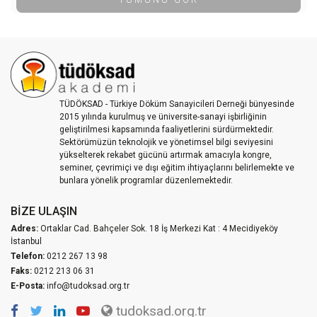
TÜDÖKSAD - Türkiye Döküm Sanayicileri Derneği bünyesinde
2015 yılında kurulmuş ve üniversite-sanayi işbirliğinin
geliştirilmesi kapsamında faaliyetlerini sürdürmektedir.
Sektörümüzün teknolojik ve yönetimsel bilgi seviyesini
yükselterek rekabet gücünü artırmak amacıyla kongre,
seminer, çevrimiçi ve dışı eğitim ihtiyaçlarını belirlemekte ve
bunlara yönelik programlar düzenlemektedir.
BIZE ULAŞIN
Adres:
Ortaklar Cad. Bahçeler Sok. 18 İş Merkezi Kat : 4 Mecidiyeköy
İstanbul
Telefon:
0212 267 13 98
Faks:
0212 213 06 31
E-Posta:
info@tudoksad.org.tr
tudoksad.org.tr