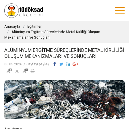
Anasayfa
Eğitimler
Alüminyum Ergitme Süreçlerinde Metal Kirliliği Oluşum
Mekanizmaları ve Sonuçları
ALÜMINYUM ERGITME SÜREÇLERINDE METAL KIRLILIĞI
OLUŞUM MEKANIZMALARI VE SONUÇLARI
05.05.2026
/
Sayfayı paylaş