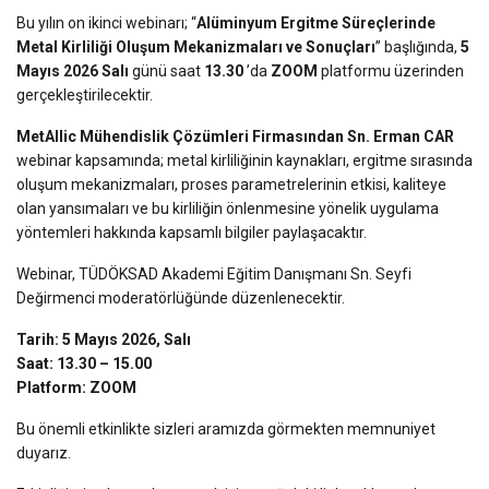
Bu yılın on ikinci webinarı; “
Alüminyum Ergitme Süreçlerinde
Metal Kirliliği Oluşum Mekanizmaları ve Sonuçları
” başlığında,
5
Mayıs 2026
Salı
günü saat
13.30
’da
ZOOM
platformu üzerinden
gerçekleştirilecektir.
MetAllic Mühendislik Çözümleri Firmasından Sn. Erman CAR
webinar kapsamında; metal kirliliğinin kaynakları, ergitme sırasında
oluşum mekanizmaları, proses parametrelerinin etkisi, kaliteye
olan yansımaları ve bu kirliliğin önlenmesine yönelik uygulama
yöntemleri hakkında kapsamlı bilgiler paylaşacaktır.
Webinar, TÜDÖKSAD Akademi Eğitim Danışmanı Sn. Seyfi
Değirmenci moderatörlüğünde düzenlenecektir.
Tarih: 5 Mayıs 2026, Salı
Saat: 13.30 – 15.00
Platform: ZOOM
Bu önemli etkinlikte sizleri aramızda görmekten memnuniyet
duyarız.