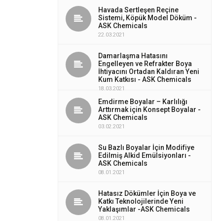
Havada Sertleşen Reçine
Sistemi, Köpük Model Döküm -
ASK Chemicals
22.03.2021
Damarlaşma Hatasını
Engelleyen ve Refrakter Boya
İhtiyacını Ortadan Kaldıran Yeni
Kum Katkısı - ASK Chemicals
18.03.2021
Emdirme Boyalar – Karlılığı
Arttırmak için Konsept Boyalar -
ASK Chemicals
03.02.2021
Su Bazlı Boyalar İçin Modifiye
Edilmiş Alkid Emülsiyonları -
ASK Chemicals
08.01.2021
Hatasız Dökümler İçin Boya ve
Katkı Teknolojilerinde Yeni
Yaklaşımlar -ASK Chemicals
08.01.2021