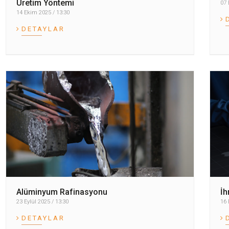
Üretim Yöntemi
07 
14 Ekim 2025 / 13:30
DETAYLAR
Alüminyum Rafinasyonu
İh
23 Eylül 2025 / 13:30
16 
DETAYLAR