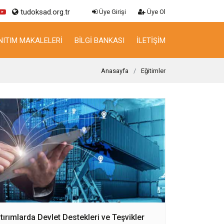
tudoksad.org.tr
Üye Girişi
Üye Ol
NITIM MAKALELERI
BILGI BANKASI
İLETIŞIM
Anasayfa
Eğitimler
tırımlarda Devlet Destekleri ve Teşvikler