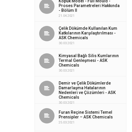
Köpük Model - Full Mould -
Proses Parametreleri Hakkında
- Bölüm II
21.04.2021
Çelik Dökümde Kullanılan Kum
Katkılarının Karşılaştırılması -
ASK Chemicals
30.03.2021
Kimyasal Bağlı Silis Kumlarının
Termal Genleşmesi - ASK
Chemicals
30.03.2021
Demir ve Çelik Dökümlerde
Damarlaşma Hatalarının
Nedenleri ve Çözümleri - ASK
Chemicals
30.03.2021
Furan Reçine Sistemi Temel
Prensipler – ASK Chemicals
25.03.2021