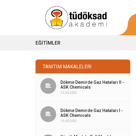
EĞITIMLER
TANITIM MAKALELERI
Dökme Demirde Gaz Hataları II -
ASK Chemicals
15.03.2022
Dökme Demirde Gaz Hataları I -
ASK Chemicals
15.03.2022