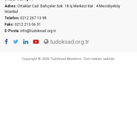
Adres:
Ortaklar Cad. Bahçeler Sok. 18 İş Merkezi Kat : 4 Mecidiyeköy
İstanbul
Telefon:
0212 267 13 98
Faks:
0212 213 06 31
E-Posta:
info@tudoksad.org.tr
tudoksad.org.tr
Copyright © 2026 Tüdöksad Akademi. Tüm hakları saklıdır.
Vidco Yazılım T.A.Ş.