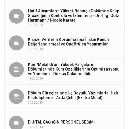
Hafif Alaşımların Yüksek Basınçlı Dökümde Kalıp
Sıcaklığının Kontrolü ve İzlenmesi - Dr.-Ing. Götz
Hartmann / Nicole Kareta
09.07.2020
Kişisel Verilerin Korunmasına İlişkin Kanun
Değerlendirmesi ve Öngörülen Yaptırımlar
13.06.2019
Kum/Metal Oranı Yüksek Parçaların
Dökümlerinde Kum Özelliklerinin Optimizasyonu
ve Yönetimi - Döktaş Dökümcülük
13.06.2019
Döküm Süreçlerinde Üç Boyutlu Yazıcılarla Hızlı
Prototipleme - Arda Çetin (Ekstra Metal)
09.05.2019
DİJİTAL ÇAĞ İÇİN PERSONEL SEÇİMİ
14.12.2018