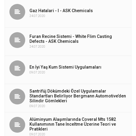
Gaz Hatalari - I - ASK Chemicals
24.07.2020
Furan Recine Sistemi - White Flim Casting
Defects - ASK Chemicals
24.07.2020
En İyi Yaş Kum Sistemi Uygulamaları
09.07.2020
Santrifüj Dökümdeki Özel Uygulamalar
Standartları Belirliyor Bergmann Automotive’den
Silindir Gömlekleri
09.07.2020
Alüminyum Alaşımlarında Coveral Mts 1582
Kullanımının Tane İnceltme Üzerine Teori ve
Pratikleri
09.07.2020