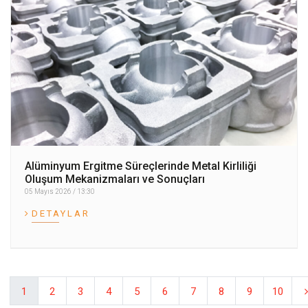
Alüminyum Ergitme Süreçlerinde Metal Kirliliği
Oluşum Mekanizmaları ve Sonuçları
05 Mayıs 2026 / 13:30
DETAYLAR
1
2
3
4
5
6
7
8
9
10