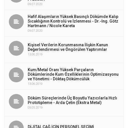
09.07.2020
Hafif Alaşımların Yüksek Basınçlı Dökümde Kalıp
Sıcaklığının Kontrolü ve İzlenmesi - Dr.-Ing. Götz
Hartmann / Nicole Kareta
09.07.2020
Kişisel Verilerin Korunmasına İlişkin Kanun
Değerlendirmesi ve Öngörülen Yaptırımlar
13.06.2019
Kum/Metal Oranı Yüksek Parçaların
Dökümlerinde Kum Özelliklerinin Optimizasyonu
ve Yönetimi - Döktaş Dökümcülük
13.06.2019
Döküm Süreçlerinde Üç Boyutlu Yazıcılarla Hızlı
Prototipleme - Arda Çetin (Ekstra Metal)
09.05.2019
DİJİTAL ÇAĞ İÇİN PERSONEL SEÇİMİ