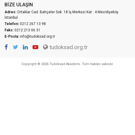
BIZE ULAŞIN
Adres:
Ortaklar Cad. Bahçeler Sok. 18 İş Merkezi Kat : 4 Mecidiyeköy
İstanbul
Telefon:
0212 267 13 98
Faks:
0212 213 06 31
E-Posta:
info@tudoksad.org.tr
tudoksad.org.tr
Copyright © 2026 Tüdöksad Akademi. Tüm hakları saklıdır.
Vidco Yazılım T.A.Ş.